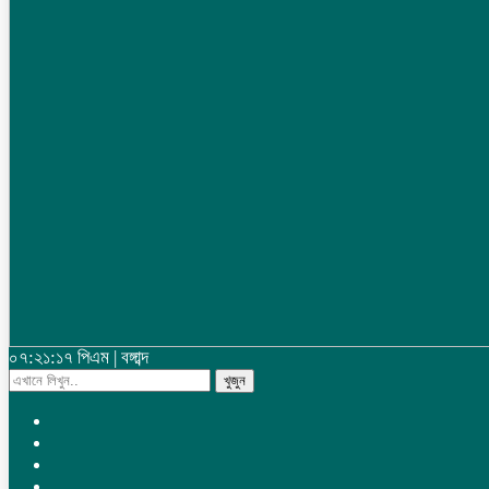
০৭:২১:১৮ পিএম
|
বঙ্গাব্দ
খুজুন