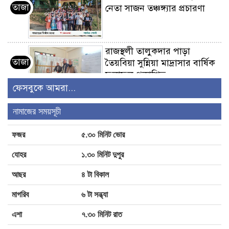
তাজা
নেতা সাজন তঞ্চঙ্গ্যার প্রচারণা
রাজস্থলী তালুকদার পাড়া
তাজা
তৈয়বিয়া সুন্নিয়া মাদ্রাসার বার্ষিক
ফলাফল প্রকাশিত
ফেসবুকে আমরা...
রামগড়ে প্রথম প্রহরে ভাষা
নামাজের সময়সূচী
তাজা
শহিদের প্রতি পুষ্পার্ঘ্য অর্পণ
ফজর
৫.৩০ মিনিট ভোর
যোহর
১.৩০ মিনিট দুপুর
রামগড়ে বন্যায় ক্ষতিগ্রস্তদের মাঝে
তাজা
মৎস্য খাদ্য বিতরণ
আছর
৪ টা বিকাল
মাগরিব
৬ টা সন্ধ্যা
এশা
৭.৩০ মিনিট রাত