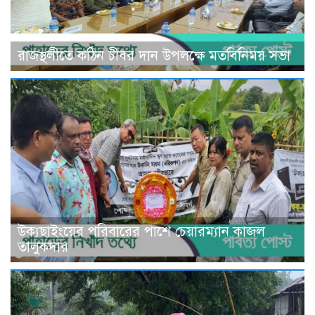
রাজস্থলীতে কঠিন চীবর দান উপলক্ষে মতবিনিময় সভা
উক্যছাইংয়ের পরিবারের পাশে চেয়ারম্যান কাজল
তালুকদার