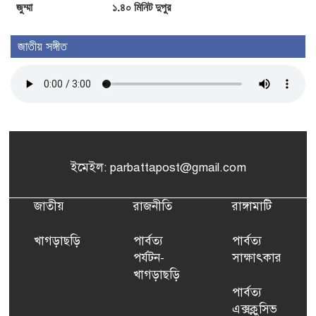
জুম্মা
১.৪০ মিনিট দুপুর
জাতীয় সঙ্গীত
ইমেইল: parbattapost@gmail.com
জাতীয়
রাজনীতি
রাঙ্গামাটি
খাগড়াছড়ি
পার্বত্য
পার্বত্য
পর্যটন-
সাক্ষাৎকার
খাগড়াছড়ি
পার্বত্য
এক্সক্লুসিভ