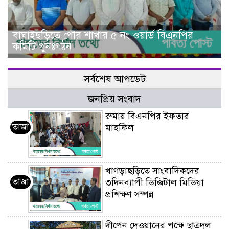
বাঘাইছড়িতে পৌর শাখার ৫ নং ওয়ার্ড বিএনপির
কমিটি পুনঃগঠন
সর্বশেষ আপডেট
জনপ্রিয় সংবাদ
রুমায় বিএনপির ইফতার
তাজা
মাহফিল
খাগড়াছড়িতে সাংবাদিকদের
তাজা
৩দিনব্যাপী ডিজিটাল মিডিয়া
প্রশিক্ষণ সম্পন্ন
দীপেন দেওয়ানের পক্ষে ছাত্রদল