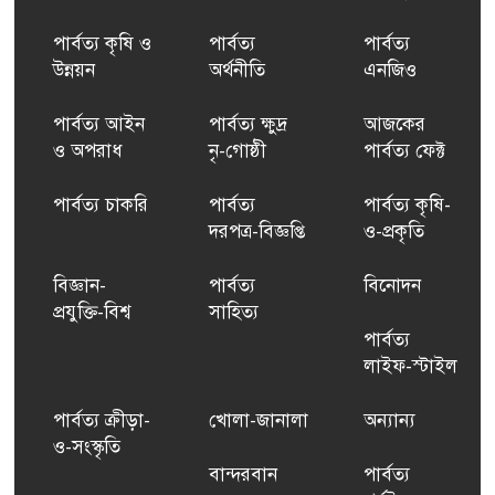
পার্বত্য কৃষি ও
পার্বত্য
পার্বত্য
উন্নয়ন
অর্থনীতি
এনজিও
পার্বত্য আইন
পার্বত্য ক্ষুদ্র
আজকের
ও অপরাধ
নৃ-গোষ্ঠী
পার্বত্য ফেক্ট
পার্বত্য চাকরি
পার্বত্য
পার্বত্য কৃষি-
দরপত্র-বিজ্ঞপ্তি
ও-প্রকৃতি
বিজ্ঞান-
পার্বত্য
বিনোদন
প্রযুক্তি-বিশ্ব
সাহিত্য
পার্বত্য
লাইফ-স্টাইল
পার্বত্য ক্রীড়া-
খোলা-জানালা
অন্যান্য
ও-সংস্কৃতি
বান্দরবান
পার্বত্য