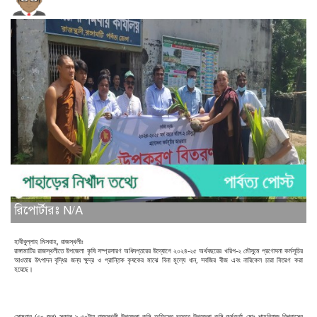
রিপোর্টারঃ N/A
হাবীবুল্লাহ মিসবাহ, রাজস্থলীঃ
রাঙ্গামাটির রাজস্থলীতে উপজেলা কৃষি সম্প্রসারণ অধিদপ্তরের উদ্যোগে ২০২৪-২৫ অর্থবছরের খরিপ-২ মৌসুমে প্রণোদনা কর্মসূচির
আওতায় উৎপাদন বৃদ্ধির জন্য ক্ষুদ্র ও প্রান্তিক কৃষকের মাঝে বিনা মূল্যে ধান, সবজির বীজ এবং নারিকেল চারা বিতরণ করা
হয়েছে।
সোমবার (৩০ জুন) সকাল ৯.৩০টায় রাজস্থলী উপজেলা কৃষি অফিসের চত্বরে উপজেলা কৃষি কর্মকর্তা মোঃ শাহরিয়াজ বিশ্বাসের