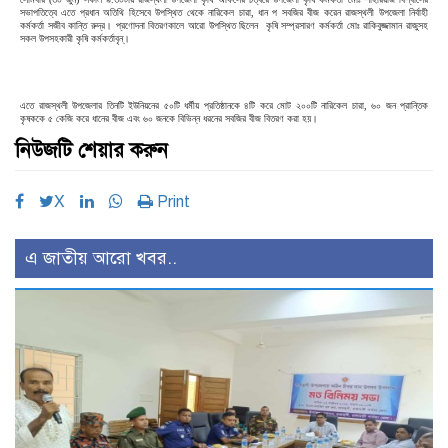
সভাপতিত্বে এতে প্রধান অতিথি হিসেবে উপস্থিত থেকে নারিকেল চারা, ধান প সবজির বীজ করেন রাজস্থলী উপজেলা নির্বাহী
কর্মকর্তা সজীব কান্তি রুদ্র। প্রণোদনা বিতরণকালে আরো উপস্থিত ছিলেন কৃষি সম্প্রসারণ কর্মকর্তা মোঃ রাকিবুজ্জামান রাজুসহ
সকল উপসহকারী কৃষি কর্মকর্তাবৃন্।
এতে রাজস্থলী উপজেলার তিনটি ইউনিয়নের ৫০টি ধর্মীয় প্রতিষ্ঠানকে ৪টি করে মোট ২০০টি নারিকেল চারা, ৬০ জন প্রান্তিক
কৃষককে ৫ কেজি করে ধানের বীজ এবং ৬০ জনকে বিভিন্ন ধরনের সবজির বীজ বিতরণ করা হয়।
নিউজটি শেয়ার করুন
X
Print
এ জাতীয় আরো খবর..